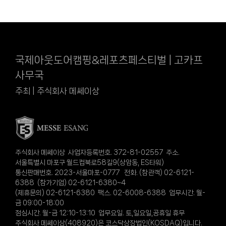
국제아웃도어캠핑&레포츠페스티벌 | 고카프
사무국
주최 | 주식회사 메쎄이상
주식회사 메쎄이상 사업자등록번호. 372-81-02557 주소.
서울특별시 마포구 월드컵북로58길9(상암동, ES타워)
통신판매번호. 2023-서울마포-0777 전화. (참관객) 02-6121-
6388 (참가기업) 02-6121-6380~4
(제휴문의) 02-6121-6380 팩스. 02-6008-6388 업무시간. 월-
금 09:00-18:00
점심시간. 월-금 12:10-13:10 업무요일. 토,일요일,공휴일 휴무
주식회사 메쎄이상(408920)은 코스닥상장법인(KOSDAQ)입니다.