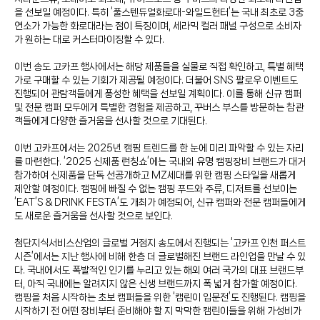
을 선보일 예정이다. 특히 ‘풀스텐듀얼화로대-와일드헌터’는 국내 최초로 3중
연소가 가능한 화로대라는 점이 특징이며, 세라믹 컬러 패널 구성으로 소비자
가 원하는 대로 커스터마이징할 수 있다.
이번 송도 고카프 행사에서는 해당 제품들을 실물로 직접 확인하고, 특별 혜택
가로 구매할 수 있는 기회가 제공될 예정이다. 더불어 SNS 팔로우 이벤트도
진행되어 관람객들에게 풍성한 혜택을 선보일 계획이다. 이를 통해 신규 캠퍼
및 전문 캠퍼 모두에게 특별한 경험을 제공하고, 꾸버스 부스를 방문하는 참관
객들에게 다양한 즐거움을 선사할 것으로 기대된다.
이번 고카프에서는 2025년 캠핑 트렌드를 한 눈에 미리 파악할 수 있는 자리
를 마련한다. ‘2025 신제품 런칭쇼’에는 국내외 유명 캠핑장비 브랜드가 대거
참가하여 신제품을 단독 선공개하고 MZ세대를 위한 캠핑 스타일을 새롭게
제안할 예정이다. 캠핑에 빠질 수 없는 캠핑 푸드와 주류, 디저트를 선보이는
‘EAT’S & DRINK FESTA’도 개최가 예정되어, 신규 캠퍼와 전문 캠퍼들에게
도 새로운 즐거움을 선사할 것으로 보인다.
첨단지식서비스산업의 글로벌 거점지 송도에서 진행되는 ‘고카프 인천 퍼스트
시즌’에서는 지난 행사에 비해 한층 더 글로벌해진 브랜드 라인업을 만날 수 있
다. 국내에서도 폭발적인 인기를 누리고 있는 해외 여러 국가의 대표 브랜드부
터, 아직 국내에는 알려지지 않은 신생 브랜드까지 폭 넓게 참가할 예정이다.
캠핑을 처음 시작하는 초보 캠퍼들을 위한 ‘캠린이 입문전’도 진행된다. 캠핑을
시작하기 전 어떤 장비부터 준비해야 할 지 막막한 캠린이들을 위해 가성비가