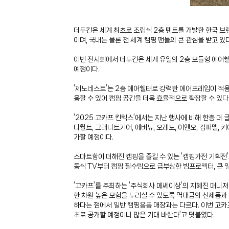
더두칸은 세계 최초로 조립식 2층 텐트를 개발한 한국 브
이며, 국내는 물론 전 세계 캠핑 팬들의 큰 관심을 받고 있다
이번 전시회에서 더두칸은 세계 유일의 2층 모듈형 에어쉘터
예정이다.
‘제노네스트’는 2층 에어쉘터로 강력한 에어프레임이 적용되
용할 수 있어 캠핑 공간을 더욱 효율적으로 확장할 수 있
‘2025 고카프 킨텍스’에서는 지난 행사에 비해 한층 더 
디월트, 그래니트기어, 에버뉴, 오레노, 이엔오, 컴퍼델,
가할 예정이다.
스마트함이 더해진 캠핑을 즐길 수 있는 ‘캠핑가전 기획전
동식 TV부터 캠핑 필수템으로 급부상한 빔프로젝터, 큰 일
‘고카프’를 주최하는 ‘주식회사 메쎄이상’의 지혜진 매니
한 차원 높은 모험을 누리실 수 있도록 역대급의 신제품과
하다는 점에서 일반 캠핑용품 매장과는 다르다. 이번 고카
초로 공개할 예정이니 많은 기대 바란다’고 덧붙였다.