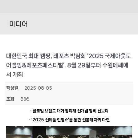
Skip
to
미디어
content
대한민국 최대 캠핑, 레포츠 박람회 ‘2025 국제아웃도
어캠핑&레포츠페스티벌’, 8월 29일부터 수원메쎄에
서 개최
작성일
2025-08-05
조회
836
-
글로벌 브랜드 대거 참여해 신개념 장비 선보여
- ‘2025
신제품 런칭쇼’를 통한 선공개 자리 마련