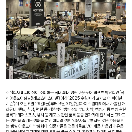
주식회사 메쎄이상이 주최하는 국내 최대 캠핑∙아웃도어∙레포츠 박람회인 ‘국
제아웃도어캠핑&레포츠페스티벌’(이하 ‘2025 수원메쎄 고카프 더 파이널
시즌’)이 오는 8월 29일(금)부터 8월 31일(일)까지 수원메쎄에서 사흘간 개
최된다. 텐트, 침낭, 랜턴 등 기본적인 캠핑 장비부터 차박, 캠핑카 등 캠핑 관련
품목과 레저스포츠, 낚시 등 레포츠 관련 품목 등을 한자리에 전시하는 고카프
는 캠핑을 즐기는 캠퍼들 뿐만 아니라 캠핑 입문자들로부터도 많은 호응을 얻
는 캠핑∙아웃도어 박람회다. 입문자들은 전문가들로부터 제품 사용법과 유용
한 팁을 배우고 구매에 대한 조언을 받을 수 있다. 고카프는 대한민국 캠핑·레