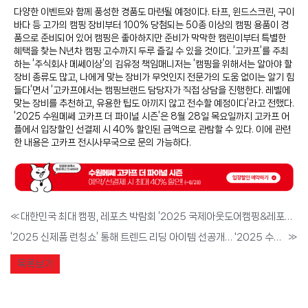
다양한 이벤트와 함께 풍성한 경품도 마련될 예정이다. 타프, 윈드스크린, 구이
바다 등 고가의 캠핑 장비부터 100% 당첨되는 50종 이상의 캠핑 용품이 경
품으로 준비되어 있어 캠핑은 좋아하지만 준비가 막막한 캠린이부터 특별한
혜택을 찾는 N년차 캠핑 고수까지 두루 즐길 수 있을 것이다. ‘고카프’를 주최
하는 ‘주식회사 메쎄이상’의 김유정 책임매니저는 ‘캠핑을 위해서는 알아야 할
장비 종류도 많고, 나에게 맞는 장비가 무엇인지 전문가의 도움 없이는 알기 힘
들다’면서 ‘고카프에서는 캠핑브랜드 담당자가 직접 상담을 진행한다. 레벨에
맞는 장비를 추천하고, 유용한 팁도 아끼지 않고 전수할 예정이다’라고 전했다.
‘2025 수원메쎄 고카프 더 파이널 시즌’은 8월 28일 목요일까지 고카프 어
플에서 입장할인 선결제 시 40% 할인된 금액으로 관람할 수 있다. 이에 관련
한 내용은 고카프 전시사무국으로 문의 가능하다.
«
대한민국 최대 캠핑, 레포츠 박람회 ‘2025 국제아웃도어캠핑&레포츠페스티벌’, 7월 18일부터 서울 SETEC에서 개최
‘2025 신제품 런칭쇼’ 통해 트렌드 리딩 아이템 선공개… '2025 수원메쎄 고카프 더 파이널 시즌' 8월 29일부터 수원메쎄에서 개최
»
목록보기