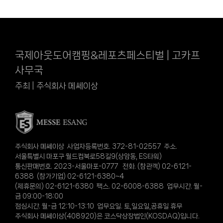
국제아웃도어캠핑&레포츠페스티벌 | 고카프
사무국
주최 | 주식회사 메쎄이상
주식회사 메쎄이상 사업자등록번호. 372-81-02557 주소.
서울특별시 마포구 월드컵북로58길9(상암동, ES타워)
통신판매번호. 2023-서울마포-0777 전화. (참관객) 02-6121-
6388 (참가기업) 02-6121-6380~4
(제휴문의) 02-6121-6380 팩스. 02-6008-6388 업무시간. 월-
금 09:00-18:00
점심시간. 월-금 12:10-13:10 업무요일. 토,일요일,공휴일 휴무
주식회사 메쎄이상(408920)은 코스닥상장법인(KOSDAQ)입니다.