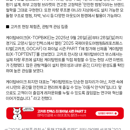
환기 설계, 하부 고정형 브라켓의 견고한 고정력은 ‘안전한 캠핑’이라는 브랜드
철학을 그대로 구현한다. 또한 차량 루프뿐 아니라 지상에서도 설치 가능한 모
듈형 구조로 캠핑, 차박, 낚시 등 다양한 아웃도어 환경에서 활용이 가능하다.
■ 고카프 현장 체험존, 관람객 관심 집중
케이탑바이크(K-TOPBIKE)는 2025년 9월 26일(금)부터 28일(일)까지
경기도 고양시 일산 킨텍스에서 열린 ‘2025 국제아웃도어캠핑&레포츠페스
티벌(고카프, GOCAF) 더 파이널 시즌 PART 1’에 참가해 신제품 ‘케이탑텐
트(K-TOPTENT)’를 선보였다. 고카프 전시장 내 케이탑바이크 부스에서는
실제 차량 루프에 설치된 케이탑텐트를 직접 체험할 수 있는 현장 시연 이벤트
가 진행됐다. 많은 관람객들이 설치 편의성과 내부 공간, 디자인 완성도를 확인
하며 높은 관심을 보였다.
케이탑바이크 최지만 대표는 “케이탑텐트는 단순한 잠자리가 아닌, 자연 속에
서 나만의 공간을 안전하고 편리하게 즐길 수 있는 ‘이동식 안식처’입니다. 앞
으로도 고객이 더 즐겁게 레저문화를 누릴 수 있도록 끊임없는 연구와 혁신을
이어가겠습니다.” 라고 전했다.
«
‘2025 신제품 런칭쇼’ 통해 178종 트렌드 리딩 아이템 선공개 ‘2025 고카프 킨텍스 더 파이널 시즌 PART 1’, 9월 26일부터 킨텍스에서 개최