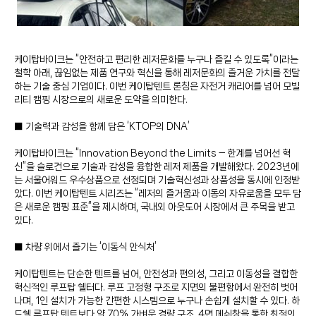
케이탑바이크는 “안전하고 편리한 레저문화를 누구나 즐길 수 있도록”이라는
철학 아래, 끊임없는 제품 연구와 혁신을 통해 레저문화의 즐거운 가치를 전달
하는 기술 중심 기업이다. 이번 케이탑텐트 론칭은 자전거 캐리어를 넘어 모빌
리티 캠핑 시장으로의 새로운 도약을 의미한다.
■ 기술력과 감성을 함께 담은 ‘KTOP의 DNA’
케이탑바이크는 “Innovation Beyond the Limits — 한계를 넘어선 혁
신”을 슬로건으로 기술과 감성을 융합한 레저 제품을 개발해왔다. 2023년에
는 서울어워드 우수상품으로 선정되며 기술혁신성과 상품성을 동시에 인정받
았다. 이번 케이탑텐트 시리즈는 “레저의 즐거움과 이동의 자유로움을 모두 담
은 새로운 캠핑 표준”을 제시하며, 국내외 아웃도어 시장에서 큰 주목을 받고
있다.
■ 차량 위에서 즐기는 ‘이동식 안식처’
케이탑텐트는 단순한 텐트를 넘어, 안전성과 편의성, 그리고 이동성을 결합한
혁신적인 루프탑 쉘터다. 루프 고정형 구조로 지면의 불편함에서 완전히 벗어
나며, 1인 설치가 가능한 간편한 시스템으로 누구나 손쉽게 설치할 수 있다. 하
드쉘 루프탑 텐트보다 약 70% 가벼운 경량 구조, 4면 메쉬창을 통한 최적의