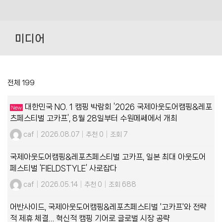
Skip
to
미디어
content
전체 199
대한민국 NO. 1 캠핑 박람회 ‘2026 국제아웃도어캠핑&레포
New
츠페스티벌 고카프’, 8월 28일부터 수원메쎄에서 개최
caf
|
2026.08.07
|
추천 0
|
조회 7
국제아웃도어캠핑&레포츠페스티벌 고카프, 일본 최대 아웃도어
페스티벌 ‘FIELDSTYLE’ 사로잡다
caf
|
2026.05.14
|
추천 0
|
조회 688
어반사이드, 국제아웃도어캠핑&레포츠페스티벌 '고카프'와 전략
적 제휴 체결… 혁신적 캠핑 기어로 글로벌 시장 공략