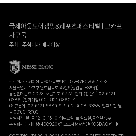
국제아웃도어캠핑&레포츠페스티벌 | 고카프
사무국
주최 | 주식회사 메쎄이상
주식회사 메쎄이상 사업자등록번호. 372-81-02557 주소.
서울특별시 마포구 월드컵북로58길9(상암동, ES타워)
통신판매번호. 2023-서울마포-0777 전화. (참관객) 02-6121-
6388 (참가기업) 02-6121-6380~4
(제휴문의) 02-6121-6380 팩스. 02-6008-6388 업무시간. 월-
금 09:00-18:00
점심시간. 월-금 12:10-13:10 업무요일. 토,일요일,공휴일 휴무
주식회사 메쎄이상(408920)은 코스닥상장법인(KOSDAQ)입니다.