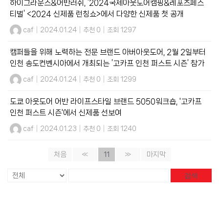
하이그라운즈&어반러쉬, ‘2024국제아웃도어캠핑&레포츠페스
티벌’ <2024 신제품 런칭쇼>에서 다양한 신제품 첫 공개
caf
|
2024.01.24
|
추천 0
|
조회 1297
캠퍼들을 위해 노력하는 전문 브랜드 아버아웃도어, 2월 2일부터
인천 송도컨벤시아에서 개최되는 ’고카프 인천 퍼스트 시즌’ 참가
caf
|
2024.01.24
|
추천 0
|
조회 1299
도쿄 아웃도어 어반 라이프스타일 브랜드 5050워크숍, '고카프
인천 퍼스트 시즌'에서 신제품 선보여
caf
|
2024.01.23
|
추천 0
|
조회 1240
처음
«
11
»
마지막
검색