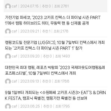
caf
|
2024.07.15
|
추천 0
|
조회 2761
가전기업 파세코, '2023 고카프 킨텍스 더 파이널 시즌 PART
1'에서 캠핑 하이브리드 히터, 무동력 팬 등 신제품 공개
caf
|
2023.09.21
|
추천 1
|
조회 2178
캠핑코드릴 전문기업 LUG(러그), 10월 7일부터 킨텍스에서 개최
되는 '고카프 킨텍스 더 파이널 시즌 PART 1' 참가
caf
|
2023.09.20
|
추천 0
|
조회 1493
대한민국 최대 캠핑, 레포츠 박람회 ‘2023 국제아웃도어캠핑&레
포츠페스티벌’, 10월 7일부터 킨텍스에서 개최
caf
|
2023.09.13
|
추천 0
|
조회 1788
9월 1일부터 개최되는 <수원메쎄 고카프 시즌3> EAT’S & DRIN
K FESTA, 캠프닉 특별전, 캠핑가전 특별전 등 선보여
caf
|
2023.08.25
|
추천 0
|
조회 1795