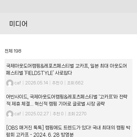
Skip
to
미디어
content
전체 198
국제아웃도어캠핑&레포츠페스티벌 고카프, 일본 최대 아웃도어
페스티벌 ‘FIELDSTYLE’ 사로잡다
caf
|
2026.05.14
|
추천 0
|
조회 662
어반사이드, 국제아웃도어캠핑&레포츠페스티벌 '고카프'와 전략
적 제휴 체결… 혁신적 캠핑 기어로 글로벌 시장 공략
caf
|
2025.02.27
|
추천 0
|
조회 2270
[OBS 매거진 톡톡] 캠핑에도 트렌드가 있다! 국내 최대의 캠핑 박
람회 고카프 - 2024. 6. 28 방영분