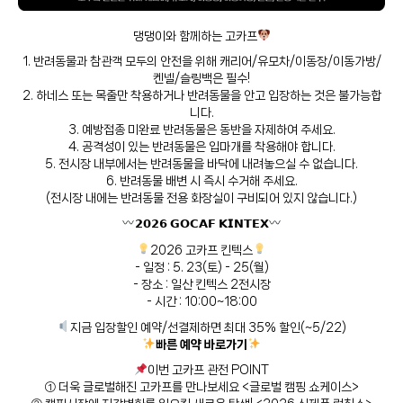
댕댕이와 함께하는 고카프
1. 반려동물과 참관객 모두의 안전을 위해 캐리어/유모차/이동장/이동가방/
켄넬/슬링백은 필수!
2. 하네스 또는 목줄만 착용하거나 반려동물을 안고 입장하는 것은 불가능합
니다.
3. 예방접종 미완료 반려동물은 동반을 자제하여 주세요.
4. 공격성이 있는 반려동물은 입마개를 착용해야 합니다.
5. 전시장 내부에서는 반려동물을 바닥에 내려놓으실 수 없습니다.
6. 반려동물 배변 시 즉시 수거해 주세요.
(전시장 내에는 반려동물 전용 화장실이 구비되어 있지 않습니다.)
𝟮𝟬𝟮𝟲 𝗚𝗢𝗖𝗔𝗙 𝗞𝗜𝗡𝗧𝗘𝗫
2026 고카프 킨텍스
- 일정 : 5. 23(토) - 25(월)
- 장소 : 일산 킨텍스 2전시장
- 시간 : 10:00~18:00
지금 입장할인 예약/선결제하면 최대 35% 할인(~5/22)
빠른 예약 바로가기
이번 고카프 관전 POINT
① 더욱 글로벌해진 고카프를 만나보세요 <글로벌 캠핑 쇼케이스>