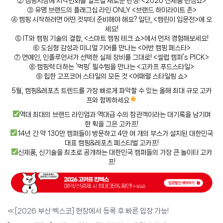
② 캠핑시장에 지각변화를 일으킬 새로운 탄생! <2026 신제품 런칭쇼>
③ 유명 브랜드의 플래그십 라인 ONLY <브랜드 하이라이트 존>
④ 캠핑 시작하려면 어떤 것부터 준비해야 해요? 일단, <캠린이 입문전>에 오
세요!
⑤ IT와 캠핑 기술의 결합, <스마트 캠핑 테크 쇼>에서 먼저 경험해보세요!
⑥ 도심형 감성과 미니멀 기어를 만나는 <어반 캠핑 페스타>
⑦ 연예인, 인플루언서가 선택한 실제 장비를 그대로! <셀럽 캠퍼‘s PICK>
⑧ 캠핑력 더하는 ‘먹핑’ 필수템을 만나는 <고카프 푸드스타일>
⑨ 힙한 고프코어 스타일의 모든 것 <어패럴 스타일링 쇼>
5월, 캠핑&레포츠 트렌드를 가장 빠르게 파악할 수 있는 올해 최대 규모 고카
프와 함께하세요
역대 최대의 브랜드 라인업과 역대급 수의 참관객이라는 대기록을 남기며
한 획을 그은 고카프!
14년 간 약 130만 캠퍼들이 방문하고 4만 여 개의 부스가 설치된 대한민국
대표 캠핑&레포츠 페스티벌 고카프!
신제품, 신기술을 최초로 공개하는 대한민국 캠퍼들의 가장 큰 놀이터 고카
프!
«
[2026 부산 벡스코] 현장에서 등록 후 빠른 입장 가능!