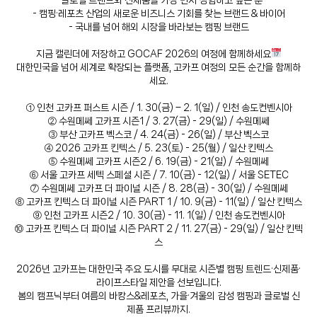
- 글로벌 트렌드와 신제품을 가장 먼저 경험하고 싶은 분
- 캠핑·레포츠 산업의 새로운 비즈니스 기회를 찾는 브랜드 & 바이어
- 국내를 넘어 해외 시장을 바라보는 캠핑 브랜드
지금 캘린더에 저장하고 GOCAF 2026의 여정에 함께하세요
대한민국을 넘어 세계로 확장되는 플랫폼, 고카프 여정의 모든 순간을 함께하
세요.
① 인천 고카프 퍼스트 시즌 / 1. 30(금) – 2. 1(일) / 인천 송도컨벤시아
② 수원메쎄 고카프 시즌1 / 3. 27(금) - 29(일) / 수원메쎄
③ 부산 고카프 벡스코 / 4. 24(금) - 26(일) / 부산 벡스코
④ 2026 고카프 킨텍스 / 5. 23(토) - 25(월) / 일산 킨텍스
⑤ 수원메쎄 고카프 시즌2 / 6. 19(금) - 21(일) / 수원메쎄
⑥ 서울 고카프 세텍 스페셜 시즌 / 7. 10(금) - 12(일) / 서울 SETEC
⑦ 수원메쎄 고카프 더 파이널 시즌 / 8. 28(금) - 30(일) / 수원메쎄
⑧ 고카프 킨텍스 더 파이널 시즌 PART 1 / 10. 9(금) - 11(일) / 일산 킨텍스
⑨ 인천 고카프 시즌2 / 10. 30(금) - 11. 1(일) / 인천 송도컨벤시아
⑩ 고카프 킨텍스 더 파이널 시즌 PART 2 / 11. 27(금) - 29(일) / 일산 킨텍
스
2026년 고카프는 대한민국 주요 도시를 무대로 시즌별 캠핑 트렌드·신제품·
라이프스타일 제안을 선보입니다.
봄의 캠프닉부터 여름의 바캉스&레포츠, 가을·겨울의 감성 캠핑과 글로벌 신
제품 프리뷰까지.