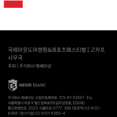
목록보기
국제아웃도어캠핑&레포츠페스티벌 | 고카프
사무국
주최 | 주식회사 메쎄이상
주식회사 메쎄이상 사업자등록번호. 372-81-02557 주소.
서울특별시 마포구 월드컵북로58길9(상암동, ES타워)
통신판매번호. 2023-서울마포-0777 전화. (참관객) 02-6121-
6388 (참가기업) 02-6121-6380~4