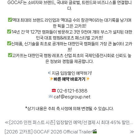
GOCAF는 소비자와 브랜드, 국내와 글로벌, 트렌드와 비즈니스를 연결합니
다.
역대 최대의 브랜드 라인업과 역대급 수의 참관객이라는 대기록을 남기며
한 획을 그은 고카프!
14년 간 약 127만 캠퍼들이 방문하고 3만 9천여 개의 부스가 설치된 대한
민국 대표 캠핑&레포츠 페스티벌 고카프!
신제품, 신기술을 최초로 공개하는 대한민국 캠퍼들의 가장 큰 놀이터 고카
프!
고카프는 대한민국 캠핑·레포츠 산업 최초의 국제인증전시회로 신뢰도 높
은 정보와 경험을 제공합니다.
지금 입장할인 예약하기!
빠른 예약 바로가기
02-6121-6388
caf@esgroup.net
*상기 내용은 주최 측 사정에 의해 변경될 수 있습니다.
«
[2026 인천 퍼스트 시즌] 입장할인 예약/선결제 시 최대 45% 할인(~1/29)
[2026 고카프] GOCAF 2026 Official Trailer
»