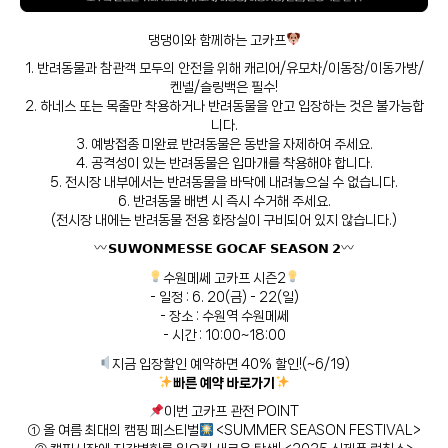
댕댕이와 함께하는 고카프
1. 반려동물과 참관객 모두의 안전을 위해 캐리어/유모차/이동장/이동가방/
켄넬/슬링백은 필수!
2. 하네스 또는 목줄만 착용하거나 반려동물을 안고 입장하는 것은 불가능합
니다.
3. 예방접종 미완료 반려동물은 동반을 자제하여 주세요.
4. 공격성이 있는 반려동물은 입마개를 착용해야 합니다.
5. 전시장 내부에서는 반려동물을 바닥에 내려놓으실 수 없습니다.
6. 반려동물 배변 시 즉시 수거해 주세요.
(전시장 내에는 반려동물 전용 화장실이 구비되어 있지 않습니다.)
𝗦𝗨𝗪𝗢𝗡𝗠𝗘𝗦𝗦𝗘 𝗚𝗢𝗖𝗔𝗙 𝗦𝗘𝗔𝗦𝗢𝗡 𝟮
수원메쎄 고카프 시즌2
- 일정 : 6. 20(금) - 22(일)
- 장소 : 수원역 수원메쎄
- 시간 : 10:00~18:00
지금 입장할인 예약하면 40% 할인!(~6/19)
빠른 예약 바로가기
이번 고카프 관전 POINT
① 올 여름 최대의 캠핑 페스티벌
<SUMMER SEASON FESTIVAL>