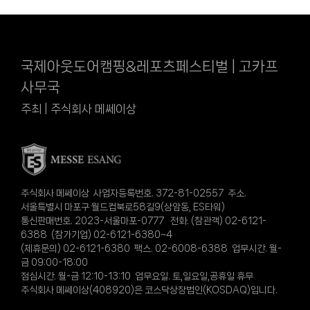
국제아웃도어캠핑&레포츠페스티벌 | 고카프
사무국
주최 | 주식회사 메쎄이상
주식회사 메쎄이상 사업자등록번호. 372-81-02557 주소.
서울특별시 마포구 월드컵북로58길9(상암동, ES타워)
통신판매번호. 2023-서울마포-0777 전화. (참관객) 02-6121-
6388 (참가기업) 02-6121-6380~4
(제휴문의) 02-6121-6380 팩스. 02-6008-6388 업무시간. 월-
금 09:00-18:00
점심시간. 월-금 12:10-13:10 업무요일. 토,일요일,공휴일 휴무
주식회사 메쎄이상(408920)은 코스닥상장법인(KOSDAQ)입니다.