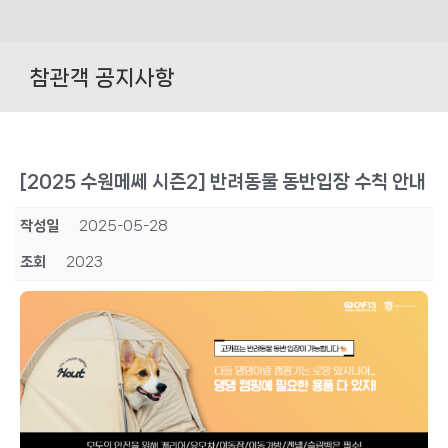
Skip
to
참관객 공지사항
content
[2025 수원메쎄 시즌2] 반려동물 동반입장 수칙 안내
작성일
2025-05-28
조회
2023