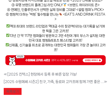
② 캠핑시장에 지각변화를 일으킬 새로운 탄생! <2025 신제품 런칭쇼>
③ 유명 브랜드의 플래그십 라인 ONLY
<브랜드 하이라이트 존>
④ 연예인, 인플루언서가 선택한 실제 장비를 그대로! <셀럽 캠퍼's PICK>
⑤ 캠핑력 더하는 ‘먹핑’ 필수템을 만나는
<EAT‘S AND DRINK FESTA
>
역대 최대의 브랜드 라인업과 역대급 수의 참관객이라는 대기록을 남기며
한 획을 그은 고카프!
13년 간 약 117만 캠퍼들이 방문하고 3만 4천여 개의 부스가 설치된 대한
민국 대표 캠핑&레포츠 페스티벌 고카프!
신제품, 신기술을 최초로 공개하는 대한민국 캠퍼들의 가장 큰 놀이터 고카
프!
«
[2025 킨텍스] 현장에서 등록 후 빠른 입장 가능!
[2025 수원메쎄 시즌2] 친구, 가족, 동료와 고카프에 함께 가면 좋은 점!
»
목록보기