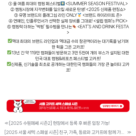
① 올 여름 최대의 캠핑 페스티벌
<SUMMER SEASON FESTIVAL>
② 캠핑시장에 지각변화를 일으킬 새로운 탄생! <2025 신제품 런칭쇼>
③ 유명 브랜드의 플래그십 라인 ONLY
<브랜드 하이라이트 존>
④ 연예인, 인플루언서가 선택한 실제 장비를 그대로! <셀럽 캠퍼's PICK>
⑤ 캠핑력 더하는 ‘먹핑’ 필수템을 만나는
<EAT‘S AND DRINK FESTA
>
역대 최대의 브랜드 라인업과 역대급 수의 참관객이라는 대기록을 남기며
한 획을 그은 고카프!
13년 간 약 119만 캠퍼들이 방문하고 3만 5천여 개의 부스가 설치된 대한
민국 대표 캠핑&레포츠 페스티벌 고카프!
신제품, 신기술을 최초로 공개하는 대한민국 캠퍼들의 가장 큰 놀이터 고카
프!
«
[2025 수원메쎄 시즌2] 현장에서 등록 후 빠른 입장 가능!
[2025 서울 세텍 스페셜 시즌] 친구, 가족, 동료와 고카프에 함께 가면 좋은 점!
»