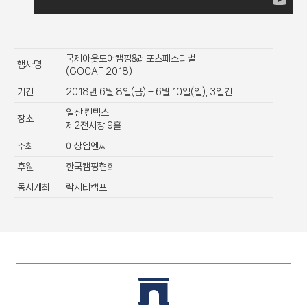
국제아웃도어캠핑&레포츠페스티벌
행사명
(GOCAF 2018)
기간
2018년 6월 8일(금) – 6월 10일(일), 3일간
일산 킨텍스
장소
제2전시장 9홀
주최
이상엠엔씨
후원
한국캠핑협회
동시개최
락시티캠프