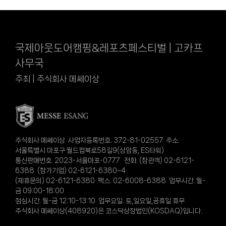
국제아웃도어캠핑&레포츠페스티벌 | 고카프
사무국
주최 | 주식회사 메쎄이상
주식회사 메쎄이상 사업자등록번호. 372-81-02557 주소.
서울특별시 마포구 월드컵북로58길9(상암동, ES타워)
통신판매번호. 2023-서울마포-0777 전화. (참관객) 02-6121-
6388 (참가기업) 02-6121-6380~4
(제휴문의) 02-6121-6380 팩스. 02-6008-6388 업무시간. 월-
금 09:00-18:00
점심시간. 월-금 12:10-13:10 업무요일. 토,일요일,공휴일 휴무
주식회사 메쎄이상(408920)은 코스닥상장법인(KOSDAQ)입니다.