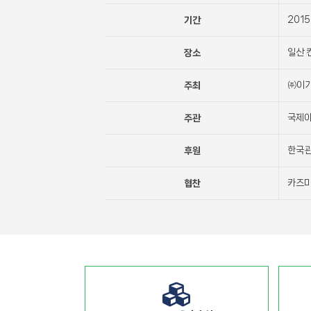
2015
기간
일산 킨
장소
㈜이
주최
국제
주관
한국관
후원
카즈미
협찬