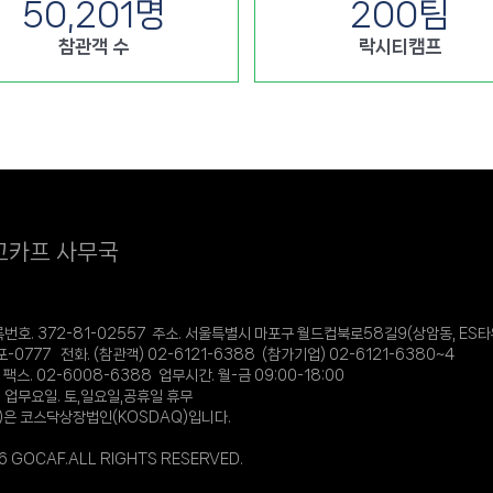
50,201
명
200
팀
참관객 수
락시티캠프
고카프 사무국
. 372-81-02557 주소. 서울특별시 마포구 월드컵북로58길9(상암동, ES타
0777 전화. (참관객) 02-6121-6388 (참가기업) 02-6121-6380~4
 팩스. 02-6008-6388 업무시간. 월-금 09:00-18:00
10 업무요일. 토,일요일,공휴일 휴무
)은 코스닥상장법인(KOSDAQ)입니다.
 GOCAF.ALL RIGHTS RESERVED.