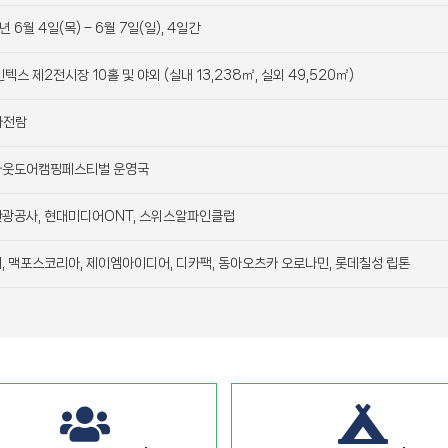
년 6월 4일(목) – 6월 7일(일), 4일간
텍스 제2전시장 10홀 및 야외 (실내 13,238㎡, 실외 49,520㎡)
가전람
아웃도어캠핑페스티벌 운영국
광공사, 현대미디어ONT, 스위스알파인클럽
, 맥포스코리아, 제이엠아이디어, 디카팩, 동아오츠카 오로나민, 롯데칠성 립톤