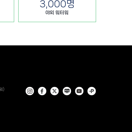
3,000
명
야외 워터워
워)