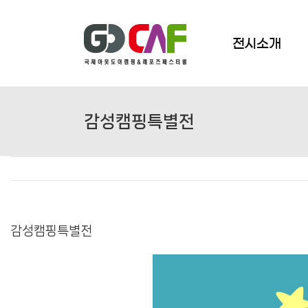
Skip
to
content
전시소개
감성캠핑특별전
감성캠핑특별전