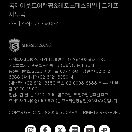
국제아웃도어캠핑&레포츠페스티벌 | 고카프
사무국
주최 | 주식회사 메쎄이상
주식회사 메쎄이상 사업자등록번호. 372-81-02557 주소.
서울특별시 마포구 월드컵북로58길9(상암동, ES타워)
통신판매번호. 2023-서울마포-0777 전화. (참관객) 02-6121-
6388 (참가기업) 02-6121-6380~4
(제휴문의) 02-6121-6380 팩스. 02-6008-6388 업무시간. 월-
금 09:00-18:00
점심시간. 월-금 12:10-13:10 업무요일. 토,일요일,공휴일 휴무
주식회사 메쎄이상(408920)은 코스닥상장법인(KOSDAQ)입니다.
COPYRIGHT©2013-2026 GOCAF.ALL RIGHTS RESERVED.