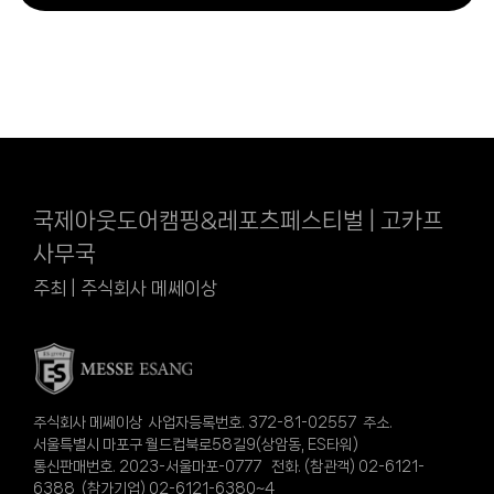
국제아웃도어캠핑&레포츠페스티벌 | 고카프
사무국
주최 | 주식회사 메쎄이상
주식회사 메쎄이상 사업자등록번호. 372-81-02557 주소.
서울특별시 마포구 월드컵북로58길9(상암동, ES타워)
통신판매번호. 2023-서울마포-0777 전화. (참관객) 02-6121-
6388 (참가기업) 02-6121-6380~4