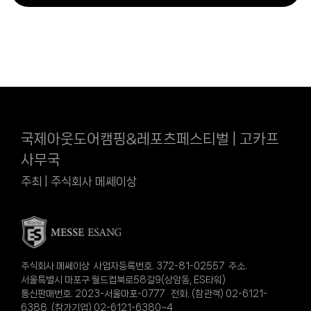
국제아웃도어캠핑&레포츠페스티벌 | 고카프
사무국
주최 | 주식회사 메쎄이상
주식회사 메쎄이상 사업자등록번호. 372-81-02557 주소.
서울특별시 마포구 월드컵북로58길9(상암동, ES타워)
통신판매번호. 2023-서울마포-0777 전화. (참관객) 02-6121-
6388 (참가기업) 02-6121-6380~4