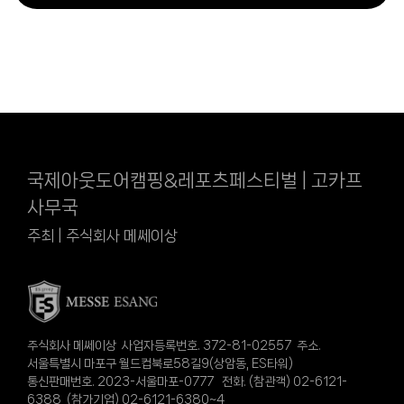
국제아웃도어캠핑&레포츠페스티벌 | 고카프
사무국
주최 | 주식회사 메쎄이상
주식회사 메쎄이상 사업자등록번호. 372-81-02557 주소.
서울특별시 마포구 월드컵북로58길9(상암동, ES타워)
통신판매번호. 2023-서울마포-0777 전화. (참관객) 02-6121-
6388 (참가기업) 02-6121-6380~4