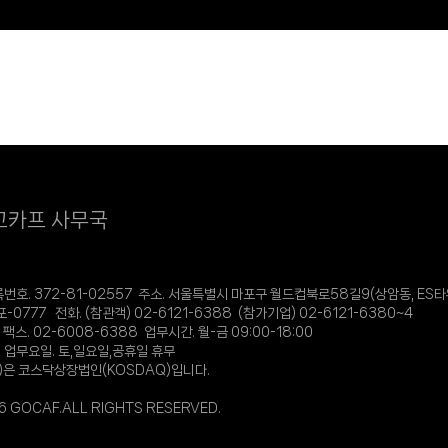
고카프 사무국
. 372-81-02557 주소. 서울특별시 마포구 월드컵북로58길9(상암동, ES타
0777 전화. (참관객) 02-6121-6388 (참가기업) 02-6121-6380~4
 팩스. 02-6008-6388 업무시간. 월-금 09:00-18:00
10 업무요일. 토,일요일,공휴일 휴무
)은 코스닥상장법인(KOSDAQ)입니다.
 GOCAF.ALL RIGHTS RESERVED.