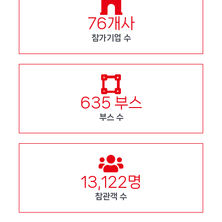
76
개사
참가기업 수
635
부스
부스 수
13,122
명
참관객 수