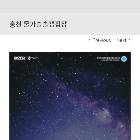
Skip
to
홍천 물가솔솔캠핑장
content
Previous
Next