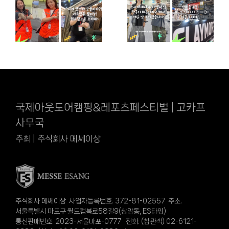
국제아웃도어캠핑&레포츠페스티벌 | 고카프
사무국
주최 | 주식회사 메쎄이상
주식회사 메쎄이상 사업자등록번호. 372-81-02557 주소.
서울특별시 마포구 월드컵북로58길9(상암동, ES타워)
통신판매번호. 2023-서울마포-0777 전화. (참관객) 02-6121-