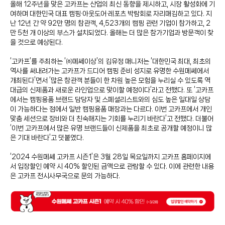
올해 12주년을 맞은 고카프는 산업의 최신 동향을 제시하고, 시장 활성화에 기
여하며 대한민국 대표 캠핑∙아웃도어∙레포츠 박람회로 자리매김하고 있다. 지
난 12년 간 약 92만 명의 참관객, 4,523개의 캠핑 관련 기업이 참가하고, 2
만 5천 개 이상의 부스가 설치되었다. 올해는 더 많은 참가기업과 방문객이 찾
을 것으로 예상된다.
‘고카프’를 주최하는 ‘㈜메쎄이상’의 김유정 매니저는 ‘대한민국 최대, 최초의
역사를 써내려가는 고카프가 드디어 캠핑 준비 성지로 유명한 수원메쎄에서
개최된다’면서 ‘많은 참관객 분들이 한 차원 높은 모험을 누리실 수 있도록 역
대급의 신제품과 새로운 라인업으로 맞이할 예정이다’라고 전했다. 또 ‘고카프
에서는 캠핑용품 브랜드 담당자 및 스페셜리스트와의 심도 높은 일대일 상담
이 가능하다는 점에서 일반 캠핑용품 매장과는 다르다. 이번 고카프에서 개인
맞춤 세션으로 장비와 더 친숙해지는 기회를 누리기 바란다’고 전했다. 더불어
‘이번 고카프에서 많은 유명 브랜드들이 신제품을 최초로 공개할 예정이니 많
은 기대 바란다’고 덧붙였다.
‘2024 수원메쎄 고카프 시즌1’은 3월 28일 목요일까지 고카프 홈페이지에
서 입장할인 예약 시 40% 할인된 금액으로 관람할 수 있다. 이에 관련한 내용
은 고카프 전시사무국으로 문의 가능하다.