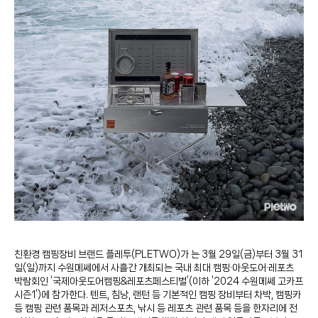
친환경 캠핑장비 브랜드 플레투(PLETWO)가 는 3월 29일(금)부터 3월 31
일(일)까지 수원메쎄에서 사흘간 개최되는 국내 최대 캠핑∙아웃도어∙레포츠
박람회인 ‘국제아웃도어캠핑&레포츠페스티벌’(이하 ‘2024 수원메쎄 고카프
시즌1’)에 참가한다. 텐트, 침낭, 랜턴 등 기본적인 캠핑 장비부터 차박, 캠핑카
등 캠핑 관련 품목과 레저스포츠, 낚시 등 레포츠 관련 품목 등을 한자리에 전