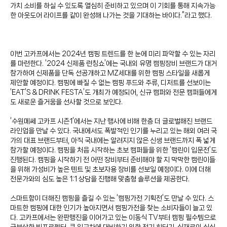
가치 소비를 하실 수 있도록 열심히 준비하고 있으며 이 기회를 통해 지속가능
한 아웃도어 라이프를 같이 완성해 나가는 것을 기대하는 바이다.”라고 했다.
이번 고카프에서는 2024년 캠핑 트렌드를 한 눈에 미리 파악할 수 있는 자리
를 마련한다. ‘2024 신제품 런칭쇼’에는 국내외 유명 캠핑장비 브랜드가 대거
참가하여 신제품을 단독 선공개하고 MZ세대를 위한 캠핑 스타일을 새롭게
제안할 예정이다. 캠핑에 빠질 수 없는 캠핑 푸드와 주류, 디저트를 선보이는
‘EAT’S & DRINK FESTA’도 개최가 예정되어, 신규 캠퍼와 전문 캠퍼들에게
도 새로운 즐거움을 선사할 것으로 보인다.
‘수원메쎄 고카프 시즌1’에서는 지난 행사에 비해 한층 더 글로벌해진 브랜드
라인업을 만날 수 있다. 국내에서도 폭발적인 인기를 누리고 있는 해외 여러 국
가의 대표 브랜드부터, 아직 국내에는 알려지지 않은 신생 브랜드까지 폭 넓게
참가할 예정이다. 캠핑을 처음 시작하는 초보 캠퍼들을 위한 ‘캠린이 입문전’도
진행된다. 캠핑을 시작하기 전 어떤 장비부터 준비해야 할 지 막막한 캠린이들
을 위해 가성비가 높은 텐트 및 초보자용 장비를 선보일 예정이다. 이에 더해
전문가와의 심도 높은 1:1 상담을 진행해 맞춤형 솔루션을 제공한다.
스마트함이 더해진 캠핑을 즐길 수 있는 ‘캠핑가전 기획전’도 만날 수 있다. 스
마트한 캠핑에 대한 인기가 높아지면서 캠핑가전을 찾는 소비자들이 늘고 있
다. 고카프에서는 완판행진을 이어가고 있는 이동식 TV부터 캠핑 필수템으로