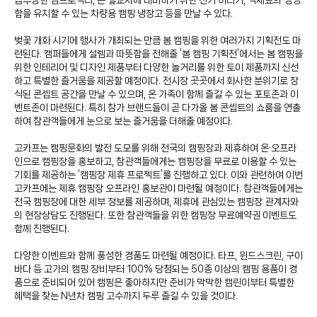
급부상한 빔프로젝터, 큰 일교차에 대비하기 위한 전기 히터기, 식재료의 싱싱
함을 유지할 수 있는 차량용 캠핑 냉장고 등을 만날 수 있다.
벚꽃 개화 시기에 행사가 개최되는 만큼 봄 캠핑을 위한 여러가지 기획전도 마
련된다. 캠퍼들에게 설렘과 따뜻함을 전해줄 ‘봄 캠핑 기획전’에서는 봄 캠핑을
위한 인테리어 및 디자인 제품부터 다양한 놀거리를 위한 토이 제품까지 신선
하고 특별한 즐거움을 제공할 예정이다. 전시장 곳곳에서 화사한 분위기로 장
식된 콘셉트 공간을 만날 수 있으며, 온 가족이 함께 즐길 수 있는 포토존과 이
벤트존이 마련된다. 특히 참가 브랜드들이 곧 다가올 봄 콘셉트의 쇼룸을 연출
하여 참관객들에게 눈으로 보는 즐거움을 더해줄 예정이다.
고카프는 캠핑문화의 발전 도모를 위해 전국의 캠핑장과 제휴하여 온∙오프라
인으로 캠핑장을 홍보하고, 참관객들에게는 캠핑장을 무료로 이용할 수 있는
기회를 제공하는 ‘캠핑장 제휴 프로젝트’를 진행하고 있다. 이와 관련하여 이번
고카프에는 제휴 캠핑장 오프라인 홍보관이 마련될 예정이다. 참관객들에게는
전국 캠핑장에 대한 세부 정보를 제공하며, 제휴에 관심있는 캠핑장 관계자와
의 현장상담도 진행된다. 또한 참관객들을 위한 캠핑장 무료예약권 이벤트도
함께 진행된다.
다양한 이벤트와 함께 풍성한 경품도 마련될 예정이다. 타프, 윈드스크린, 구이
바다 등 고가의 캠핑 장비부터 100% 당첨되는 50종 이상의 캠핑 용품이 경
품으로 준비되어 있어 캠핑은 좋아하지만 준비가 막막한 캠린이부터 특별한
혜택을 찾는 N년차 캠핑 고수까지 두루 즐길 수 있을 것이다.