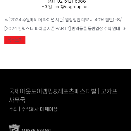
- 전화 : 02-6121-6388
- 메일 : caf@esgroup.net
«
[2024 수원메쎄 더 파이널 시즌] 입장할인 예약 시 40% 할인(~8/29)
[2024 킨텍스 더 파이널 시즌 PART 1] 반려동물 동반입장 수칙 안내
»
목록보기
국제아웃도어캠핑&레포츠페스티벌 | 고카프
사무국
주최 | 주식회사 메쎄이상