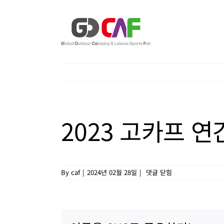
Skip
to
content
2023 고카프 연
2023
By
caf
|
2024년 02월 28일
|
댓글 닫힘
고
카
프
연
간
결