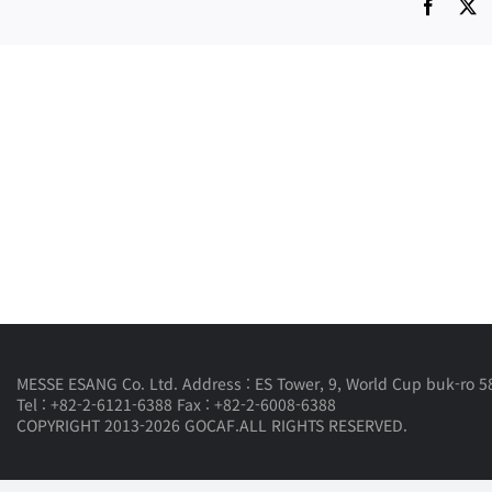
Facebo
X
MESSE ESANG Co. Ltd. Address : ES Tower, 9, World Cup buk-ro 58
Tel : +82-2-6121-6388 Fax : +82-2-6008-6388
COPYRIGHT 2013-2026 GOCAF.ALL RIGHTS RESERVED.