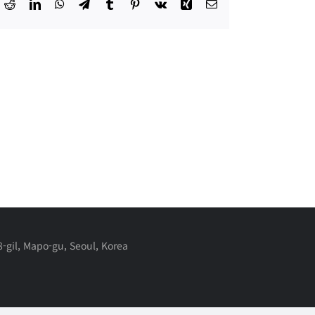
ok
Reddit
LinkedIn
WhatsApp
Telegram
Tumblr
Pinterest
Vk
Xing
Email
-gil, Mapo-gu, Seoul, Korea