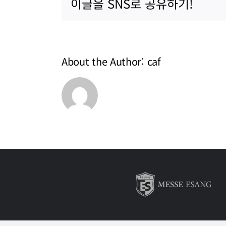
이글을 SNS로 공유하기!
과
보
고
서
(eng)
About the Author:
caf