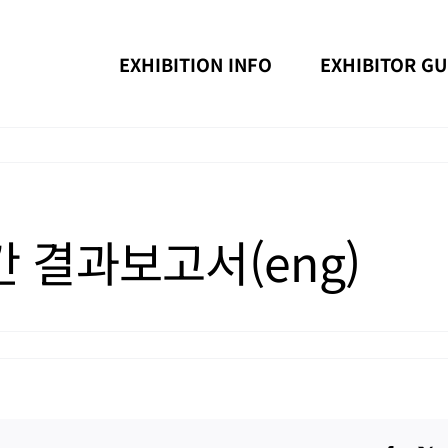
EXHIBITION INFO
EXHIBITOR GU
간 결과보고서(eng)