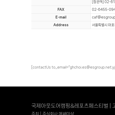
[참관객] 02-61
FAX
02-6455-09
E-mail
caf@esgroup
Address
서울특별시 마포구
[contactUs to_email="ghchoi.es@esgroup.net;y
국제아웃도어캠핑&레포츠페스티벌 | 
주최 | 주식회사 메쎄이상