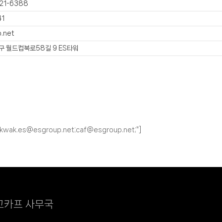
21-6388
41
.net
 월드컵북로58길 9 ES타워
jkwak.es@esgroup.net;caf@esgroup.net;"]
고카프 사무국