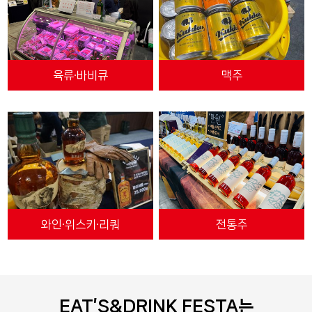
육류∙바비큐
맥주
와인∙위스키∙리쿼
전통주
EAT’S&DRINK FESTA는