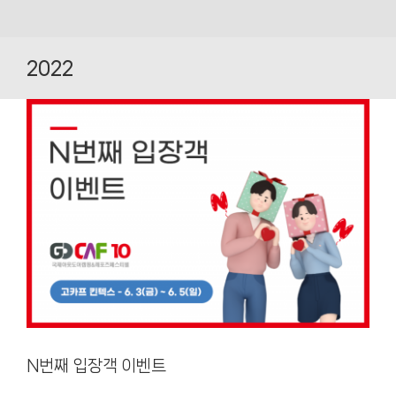
Skip
to
2022
content
N번째 입장객 이벤트