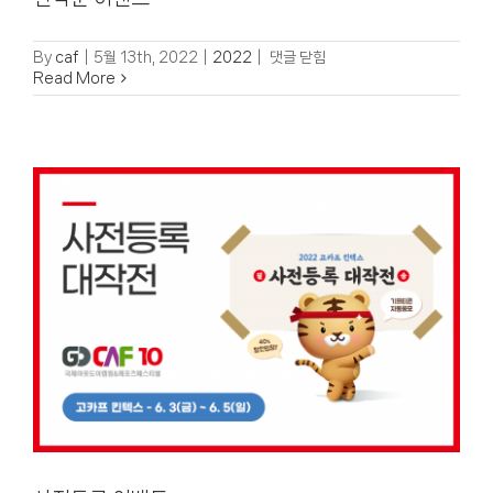
선
By
caf
|
5월 13th, 2022
|
2022
|
댓글 닫힘
착
Read More
순
이
벤
트