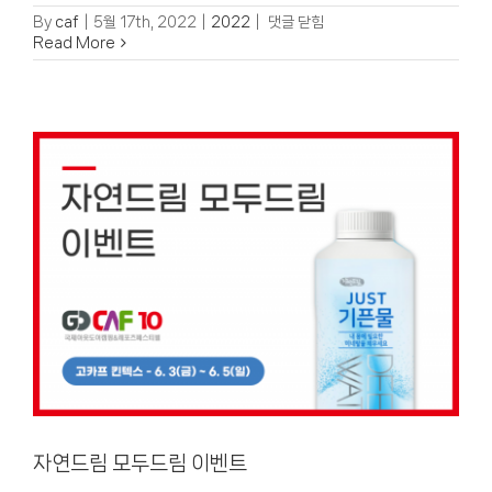
N
By
caf
|
5월 17th, 2022
|
2022
|
댓글 닫힘
번
Read More
째
입
장
객
이
벤
트
자연드림 모두드림 이벤트