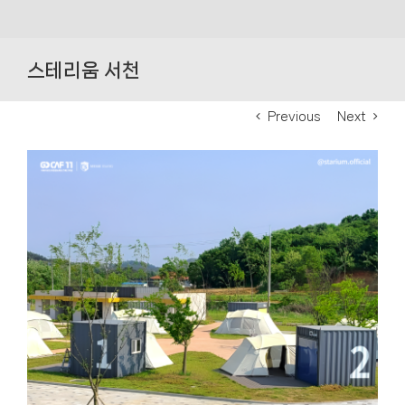
Skip
to
스테리움 서천
content
Previous
Next