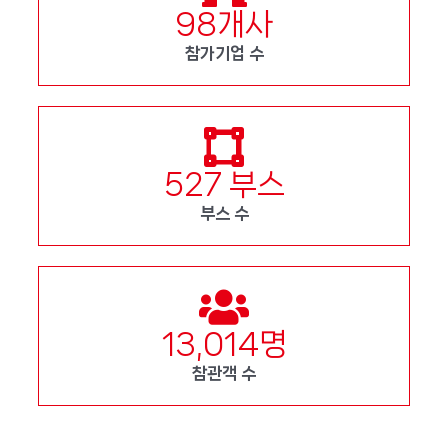
98
개사
참가기업 수
527
부스
부스 수
13,014
명
참관객 수